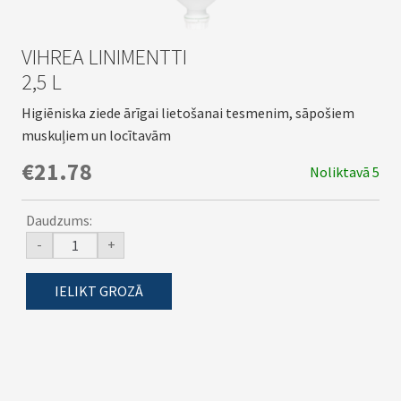
VIHREA LINIMENTTI
2,5 L
Higiēniska ziede ārīgai lietošanai tesmenim, sāpošiem
muskuļiem un locītavām
€21.78
Noliktavā 5
Daudzums:
-
+
IELIKT GROZĀ