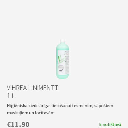
VIHREA LINIMENTTI
1 L
Higiēniska ziede ārīgai lietošanai tesmenim, sāpošiem
muskuļiem un locītavām
€11.90
Ir noliktavā