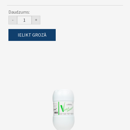
Daudzums:
-
+
IELIKT GROZĀ