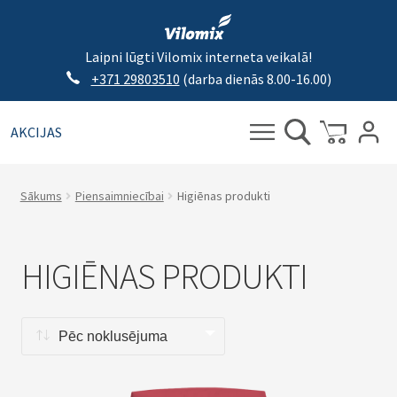
Laipni lūgti Vilomix interneta veikalā!
+371 29803510
(darba dienās 8.00-16.00)
AKCIJAS
Meklēt:
Meklēt
Sākums
Piensaimniecībai
Higiēnas produkti
HIGIĒNAS PRODUKTI
Pēc noklusējuma