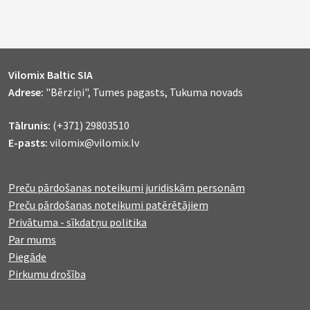
Vilomix Baltic SIA
Adrese:
"Bērziņi", Tumes pagasts, Tukuma novads
Tālrunis:
(+371) 29803510
E-pasts:
vilomix@vilomix.lv
Preču pārdošanas noteikumi juridiskām personām
Preču pārdošanas noteikumi patērētājiem
Privātuma - sīkdatņu politika
Par mums
Piegāde
Pirkumu drošība