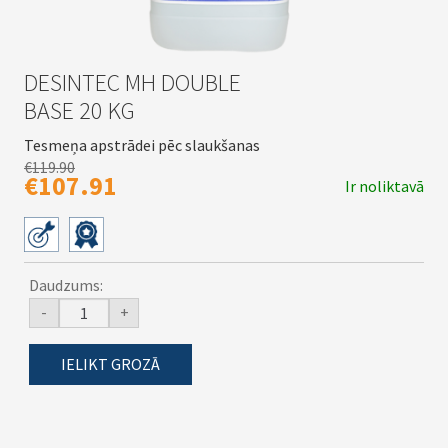
DESINTEC MH DOUBLE
BASE 20 KG
Tesmeņa apstrādei pēc slaukšanas
€119.90
€107.91
Ir noliktavā
Daudzums:
-
+
IELIKT GROZĀ