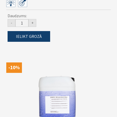
Daudzums:
-
+
IELIKT GROZĀ
-10%