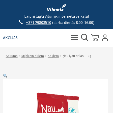
Laipni lūgti Vilomix interneta veikalā!
+371 29803510
(darba dienās 8.00-16.00)
AKCIJAS
Meklēt:
Meklēt
Sākums
Mīļdzīvniekiem
Kaķiem
Ņau Ņau ar lasi 1 kg