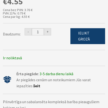
€4.55
Cena bez PVN: 3.76 €
PVN 21%: 0.79 €
Cena par kg: 4.55 €
-
+
IELIKT
Daudzums:
GROZĀ
Ir noliktavā
Ērta piegāde:
3-5 darba dienu laikā
Ar piegādes cenām un noteikumiem Jūs varat
iepazīties
šeit
Pilnvērtīga un sabalansēta kompleksā barība pieaugušiem
kaķiem ar lasi