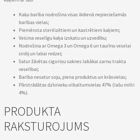
Kaķu barība nodrošina visas ikdienā nepieciešamās
barības vielas;
Piemērota sterilizētiem un kastrētiem kaķiem;
Veicina veselīgu kaķa izskatu un uzvedību;
Nodrošina ar Omega 3 un Omega 6 un taurīnu veselai
sirdij un labai redzei;
Satur žāvētas cigoriņu saknes labākai zarnu trakta
veselībai;
Barība nesatur soju, piena produktus un krāsvielas;
Pārstrādātas dzīvnieku olbaltumvielas 47% (lašu milti
4%).
PRODUKTA
RAKSTUROJUMS