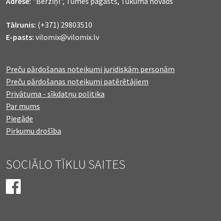
Adrese:
"Bērziņi", Tumes pagasts, Tukuma novads
Tālrunis:
(+371) 29803510
E-pasts:
vilomix@vilomix.lv
Preču pārdošanas noteikumi juridiskām personām
Preču pārdošanas noteikumi patērētājiem
Privātuma - sīkdatņu politika
Par mums
Piegāde
Pirkumu drošība
SOCIĀLO TĪKLU SAITES