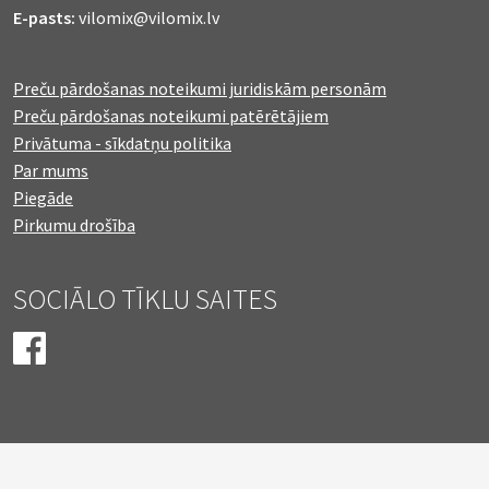
E-pasts:
vilomix@vilomix.lv
Preču pārdošanas noteikumi juridiskām personām
Preču pārdošanas noteikumi patērētājiem
Privātuma - sīkdatņu politika
Par mums
Piegāde
Pirkumu drošība
SOCIĀLO TĪKLU SAITES