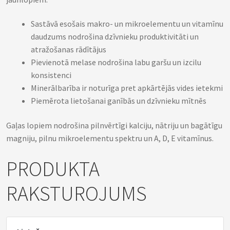
Sastāvā esošais makro- un mikroelementu un vitamīnu
daudzums nodrošina dzīvnieku produktivitāti un
atražošanas rādītājus
Pievienotā melase nodrošina labu garšu un izcilu
konsistenci
Minerālbarība ir noturīga pret apkārtējās vides ietekmi
Piemērota lietošanai ganībās un dzīvnieku mītnēs
Gaļas lopiem nodrošina pilnvērtīgi kalciju, nātriju un bagātīgu
magniju, pilnu mikroelementu spektru un A, D, E vitamīnus.
PRODUKTA
RAKSTUROJUMS