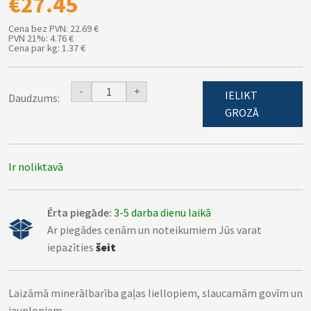
€27.45
Cena bez PVN: 22.69 €
PVN 21%: 4.76 €
Cena par kg: 1.37 €
-
+
IELIKT
Daudzums:
GROZĀ
Ir noliktavā
Ērta piegāde:
3-5 darba dienu laikā
Ar piegādes cenām un noteikumiem Jūs varat
iepazīties
šeit
Laizāmā minerālbarība gaļas liellopiem, slaucamām govīm un
jaunlopiem.