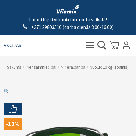
Laipni lūgti Vilomix interneta veikalā!
+371 29803510
(darba dienās 8.00-16.00)
AKCIJAS
Meklēt:
Meklēt
Sākums
Piensaimniecībai
Minerālbarība
Nuolux 20 kg (spainis)
-10%