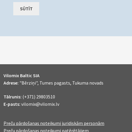
Vilomix Baltic SIA
Adrese:
"Bērziņi", Tumes pagasts, Tukuma novads
Tālrunis:
(+371) 29803510
E-pasts:
vilomix@vilomix.lv
Preču pārdošanas noteikumi juridiskām personām
Preču pārdošanas noteikumi patērētājiem