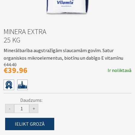
MINERA EXTRA
25 KG
Minerālbarība augstražīgām slaucamām govīm. Satur
organiskos mikroelementus, biotīnu un dabīgo E vitamīnu
€44.40
€39.96
Ir noliktavā
Daudzums:
-
+
IELIKT GROZĀ