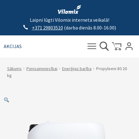
Laipni lūgti Vilomix interneta veikalā!
+371 29803510
(darba dienās 8.00-16.00)
AKCIJAS
Meklēt:
Meklēt
Sākums
Piensaimniecībai
Enerģijas barība
Propyleeni 80 20
kg