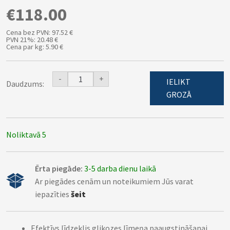
€118.00
Cena bez PVN: 97.52 €
PVN 21%: 20.48 €
Cena par kg: 5.90 €
-
+
IELIKT
Daudzums:
GROZĀ
Noliktavā 5
Ērta piegāde:
3-5 darba dienu laikā
Ar piegādes cenām un noteikumiem Jūs varat
iepazīties
šeit
Efektīvs līdzeklis glikozes līmeņa paaugstināšanai