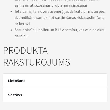
asinīs un atražošanas problēmu risināšanai
Ieteicams, lai novērstu enerģijas deficītu pirms un pēc
dzemdībām, samazinot saslimšanas risku saslimšanai
ar ketozi
Satur niacīnu, holīnu un B12 vitamīnu, kas veicina aknu
darbību.
PRODUKTA
RAKSTUROJUMS
Lietošana
Sastāvs