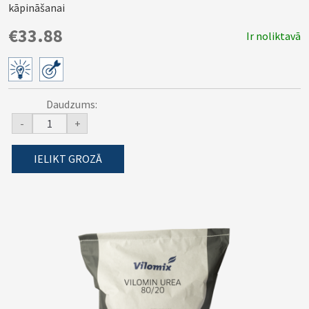
kāpināšanai
€33.88
Ir noliktavā
Daudzums:
-
+
IELIKT GROZĀ