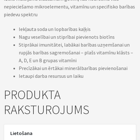
nepieciešamo mikroelementu, vitamīnu un specifisko barības
piedevu spektru
Iekļauta soda un lopbarības kaļķis
Nagu veselībai un stiprībai pievienots biotīns
Stiprākai imunitātei, labākai barības uzņemšanai un
rupjās barības sagremošanai – plašs vitamīnu klāsts –
A, D, E un B grupas vitamīni
Precīzākai un ērtākai minerālbarības pievienošanai
Ietaupi darba resursus un laiku
PRODUKTA
RAKSTUROJUMS
Lietošana