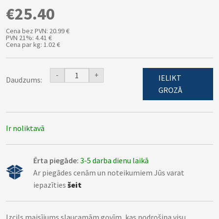
€25.40
Cena bez PVN: 20.99 €
PVN 21%: 4.41 €
Cena par kg: 1.02 €
-
+
IELIKT
Daudzums:
GROZĀ
Ir noliktavā
Ērta piegāde:
3-5 darba dienu laikā
Ar piegādes cenām un noteikumiem Jūs varat
iepazīties
šeit
Izcils maisījums slaucamām govīm, kas nodrošina visu