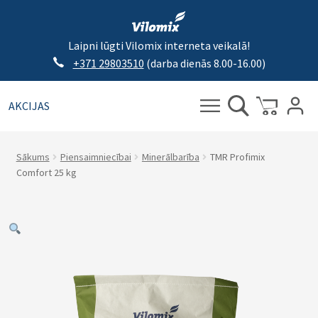
Laipni lūgti Vilomix interneta veikalā!
+371 29803510
(darba dienās 8.00-16.00)
AKCIJAS
Meklēt:
Meklēt
Sākums
Piensaimniecībai
Minerālbarība
TMR Profimix
Comfort 25 kg