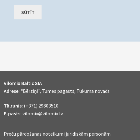
Vilomix Baltic SIA
Adrese:
"Bērziņi", Tumes pagasts, Tukuma novads
Tālrunis:
(+371) 29803510
E-pasts:
vilomix@vilomix.lv
Preču pārdošanas noteikumi juridiskām personām