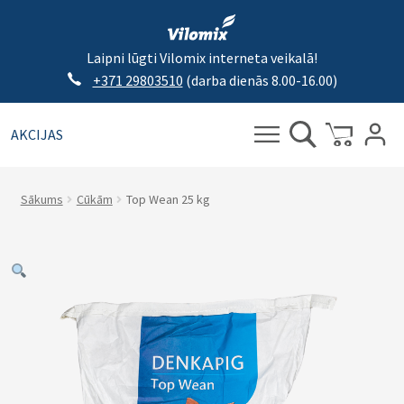
Laipni lūgti Vilomix interneta veikalā!
+371 29803510
(darba dienās 8.00-16.00)
AKCIJAS
Meklēt:
Meklēt
Sākums
Cūkām
Top Wean 25 kg