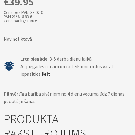
€39.95
Cena bez PVN: 33.02 €
PVN 21%: 6.93 €
Cena par kg: 1.60 €
Nav noliktavā
Ērta piegāde:
3-5 darba dienu laikā
Ar piegādes cenām un noteikumiem Jūs varat
iepazīties
šeit
Pilnvērtīga barība sivēniem no 4 dienu vecuma līdz 7 dienas
pēc atšķiršanas
PRODUKTA
RAKSTUROJUMS