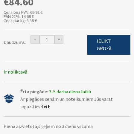
€84.60
Cena bez PVN: 69.92 €
PVN 21%: 14.68 €
Cena par kg: 3.38 €
-
+
IELIKT
Daudzums:
GROZĀ
Ir noliktavā
Ērta piegāde:
3-5 darba dienu laikā
Ar piegādes cenām un noteikumiem Jūs varat
iepazīties
šeit
Piena aizvietotājs teļiem no 3 dienu vecuma