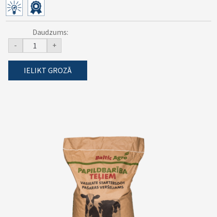
Daudzums:
-
+
IELIKT GROZĀ