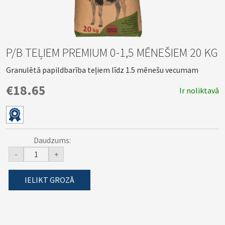
P/B TEĻIEM PREMIUM 0-1,5 MĒNEŠIEM 20 KG
Granulētā papildbarība teļiem līdz 1.5 mēnešu vecumam
€18.65
Ir noliktavā
Daudzums:
-
+
IELIKT GROZĀ