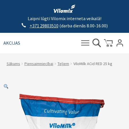
Laipni lūgti Vilomix interneta veikalā!
+371 29803510
(darba dienās 8.00-16.00)
AKCIJAS
Meklēt:
Meklēt
Sākums
Piensaimniecībai
Teļiem
ViloMilk ACid RED 25 kg