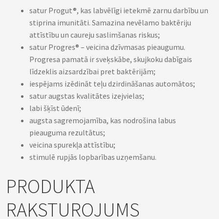
satur Progut®, kas labvēlīgi ietekmē zarnu darbību un
stiprina imunitāti. Samazina nevēlamo baktēriju
attīstību un caureju saslimšanas riskus;
satur Progres® – veicina dzīvmasas pieaugumu.
Progresa pamatā ir sveķskābe, skujkoku dabīgais
līdzeklis aizsardzībai pret baktērijām;
iespējams izēdināt teļu dzirdināšanas automātos;
satur augstas kvalitātes izejvielas;
labi šķīst ūdenī;
augsta sagremojamība, kas nodrošina labus
pieauguma rezultātus;
veicina spurekļa attīstību;
stimulē rupjās lopbarības uzņemšanu.
PRODUKTA
RAKSTUROJUMS