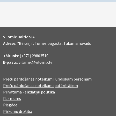
Vilomix Baltic SIA
Adrese:
"Bērziņi", Tumes pagasts, Tukuma novads
Tālrunis:
(+371) 29803510
E-pasts:
vilomix@vilomix.lv
Preču pārdošanas noteikumi juridiskām personām
Preču pārdošanas noteikumi patērētājiem
Privātuma - sīkdatņu politika
Par mums
Piegāde
Pirkumu drošība