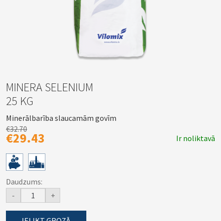
MINERA SELENIUM
25 KG
Minerālbarība slaucamām govīm
€32.70
€29.43
Ir noliktavā
Daudzums:
-
+
IELIKT GROZĀ