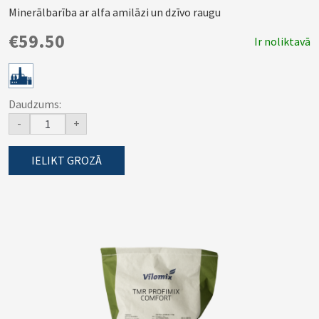
Minerālbarība ar alfa amilāzi un dzīvo raugu
€59.50
Ir noliktavā
Daudzums:
-
+
IELIKT GROZĀ