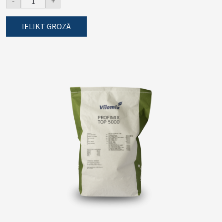
-
+
IELIKT GROZĀ