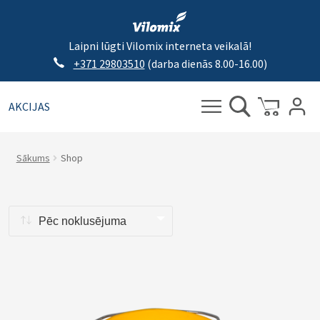
Laipni lūgti Vilomix interneta veikalā!
+371 29803510
(darba dienās 8.00-16.00)
AKCIJAS
Meklēt:
Meklēt
Sākums
Shop
Pēc noklusējuma