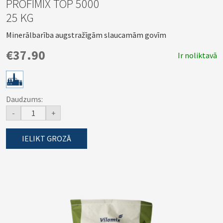
PROFIMIX TOP 5000
25 KG
Minerālbarība augstražīgām slaucamām govīm
€37.90
Ir noliktavā
Daudzums:
-
+
IELIKT GROZĀ