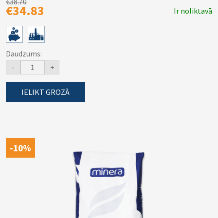
€38.70
€34.83
Ir noliktavā
Daudzums:
-
+
IELIKT GROZĀ
-10%