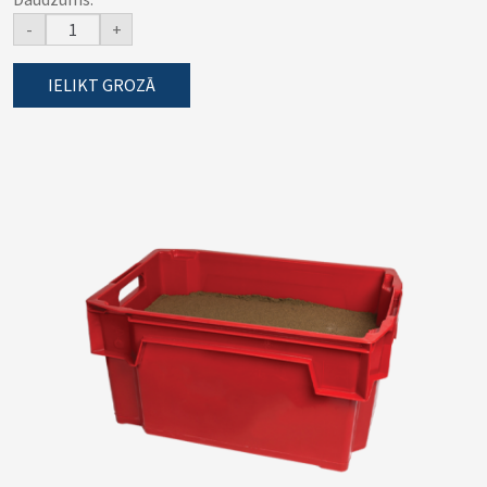
-
+
IELIKT GROZĀ