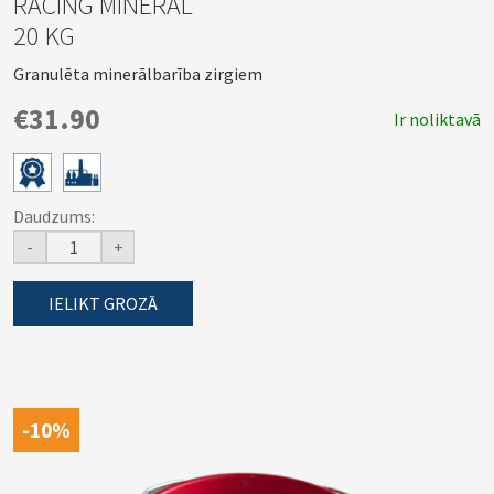
RACING MINERAL
20 KG
Granulēta minerālbarība zirgiem
€31.90
Ir noliktavā
Daudzums:
-
+
IELIKT GROZĀ
-10%