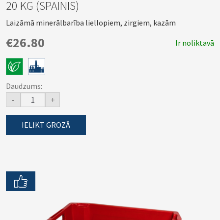
20 KG (SPAINIS)
Laizāmā minerālbarība liellopiem, zirgiem, kazām
€26.80
Ir noliktavā
Daudzums:
-
+
IELIKT GROZĀ