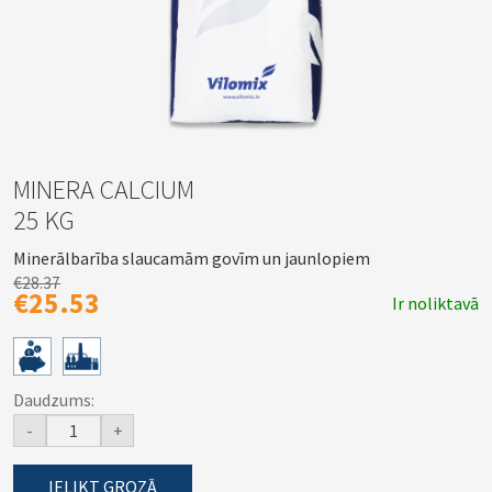
MINERA CALCIUM
25 KG
Minerālbarība slaucamām govīm un jaunlopiem
€28.37
€25.53
Ir noliktavā
Daudzums:
-
+
IELIKT GROZĀ