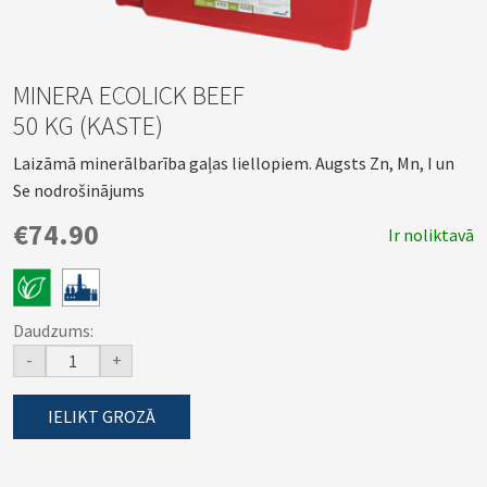
MINERA ECOLICK BEEF
50 KG (KASTE)
Laizāmā minerālbarība gaļas liellopiem. Augsts Zn, Mn, I un
Se nodrošinājums
€74.90
Ir noliktavā
Daudzums:
-
+
IELIKT GROZĀ