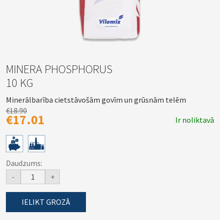
MINERA PHOSPHORUS
10 KG
Minerālbarība cietstāvošām govīm un grūsnām telēm
€18.90
€17.01
Ir noliktavā
Daudzums:
-
+
IELIKT GROZĀ