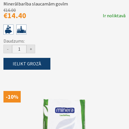
Minerālbarība slaucamām govīm
€16.00
€14.40
Ir noliktavā
Daudzums:
-
+
IELIKT GROZĀ
-10%