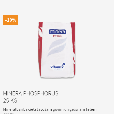
-10%
MINERA PHOSPHORUS
25 KG
Minerālbarība cietstāvošām govīm un grūsnām telēm