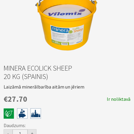
MINERA ECOLICK SHEEP
20 KG (SPAINIS)
Laizāmā minerālbarība aitām un jēriem
€27.70
Ir noliktavā
Daudzums:
-
+