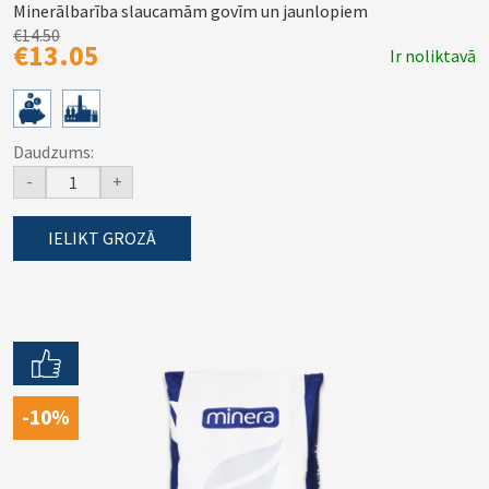
Minerālbarība slaucamām govīm un jaunlopiem
€14.50
€13.05
Ir noliktavā
Daudzums:
-
+
IELIKT GROZĀ
-10%