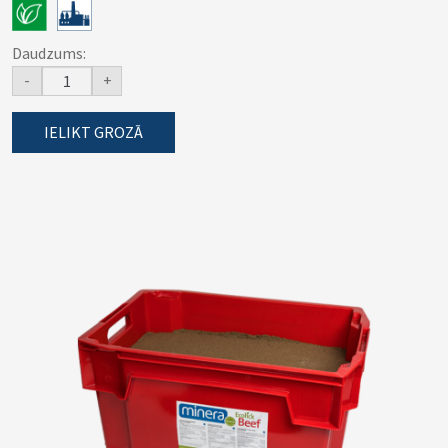
Daudzums:
-
+
IELIKT GROZĀ