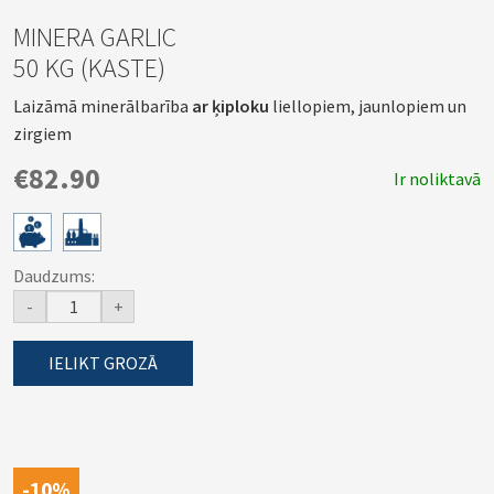
MINERA GARLIC
50 KG (KASTE)
Laizāmā minerālbarība
ar ķiploku
liellopiem, jaunlopiem un
zirgiem
€82.90
Ir noliktavā
Daudzums:
-
+
IELIKT GROZĀ
-10%