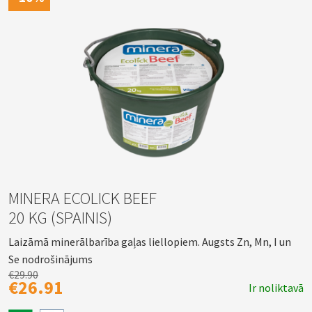
MINERA ECOLICK BEEF
20 KG (SPAINIS)
Laizāmā minerālbarība gaļas liellopiem. Augsts Zn, Mn, I un
Se nodrošinājums
€29.90
€26.91
Ir noliktavā