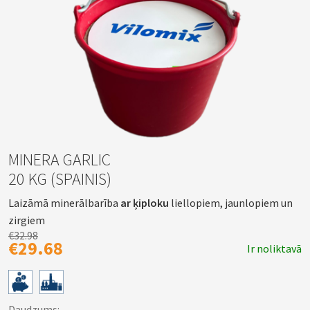
MINERA GARLIC
20 KG (SPAINIS)
Laizāmā minerālbarība
ar ķiploku
liellopiem, jaunlopiem un
zirgiem
€32.98
€29.68
Ir noliktavā
Daudzums: