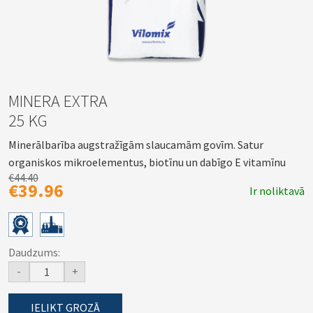
MINERA EXTRA
25 KG
Minerālbarība augstražīgām slaucamām govīm. Satur
organiskos mikroelementus, biotīnu un dabīgo E vitamīnu
€44.40
€39.96
Ir noliktavā
Daudzums:
-
+
IELIKT GROZĀ