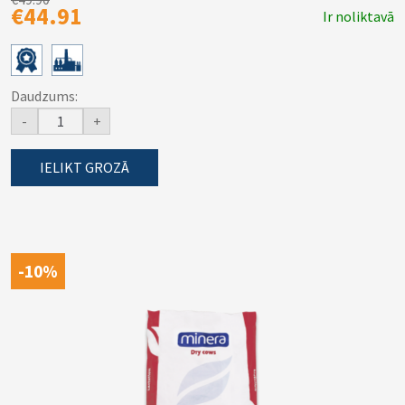
€44.91
Ir noliktavā
Daudzums:
-
+
IELIKT GROZĀ
-10%